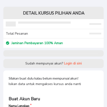
DETAIL KURSUS PILIHAN ANDA
PLC Siemens S7-1200 Basic
Rp 200.000
Kode Unik
Rp 11
Total Pesanan
Rp 200.011
Jaminan Pembayaran 100% Aman
Voucher Diskon
Masukkan kode diskon milik anda
Promo Juni 2024, ada diskon 100%
Gunakan kode:
LAUNCHING
PAKAI